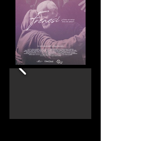
FRENESÍ
(FRENESÍ)
2026 / Chile · Argentina / 10 min. / Documental · Videodanza
Dirección & Guión:
Diego Alejandro.